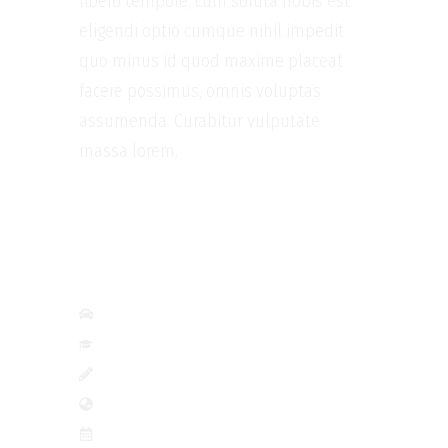
libero tempore, cum soluta nobis est
eligendi optio cumque nihil impedit
quo minus id quod maxime placeat
l
facere possimus, omnis voluptas
assumenda. Curabitur vulputate
massa lorem.
Nature
People
Still Life
Street
1 Adams Eve Rome
Leepu
i
Sculpture, Crayon
http://envato.com
Jan 8th - Feb 13th