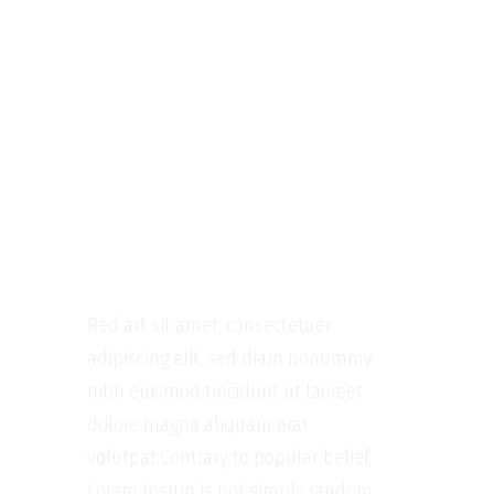
Golden Rule
Contact
Menu
Ride
Hard
Red art sit amet, consectetuer
adipiscing elit, sed diam nonummy
nibh euismod tincidunt ut laoreet
dolore magna aliquam erat
volutpat.Contrary to popular belief,
Lorem Ipsum is not simply random